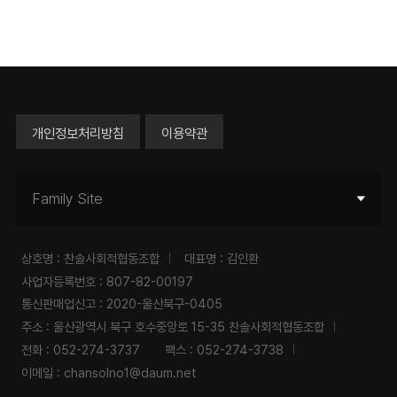
개인정보처리방침
이용약관
Family Site
상호명 : 찬솔사회적협동조합
대표명 : 김인환
사업자등록번호 : 807-82-00197
통신판매업신고 : 2020-울산북구-0405
주소 : 울산광역시 북구 호수중앙로 15-35 찬솔사회적협동조합
전화 :
052-274-3737
팩스 : 052-274-3738
이메일 :
chansolno1@daum.net