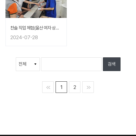
찬솔 직업 체험(울산 여자 상업 고등학교)
2024-07-28
맨처음
1
2
맨마지막