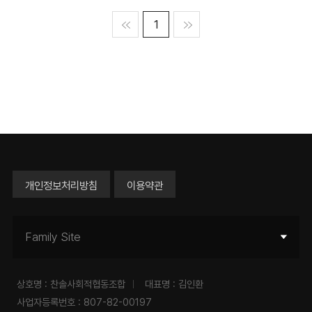
맨처음
1
맨마지막
개인정보처리방침
이용약관
Family Site
상호명 : 찬솔사회적협동조합
대표명 : 김인환
사업자등록번호 : 807-82-00197