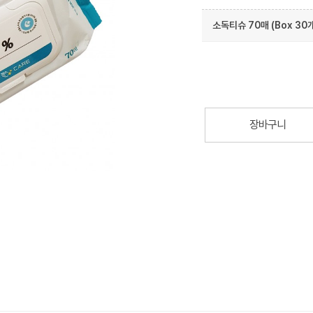
소독티슈 70매 (Box 30
장바구니