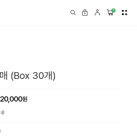
0
 (Box 30개)
120,000
무료
상